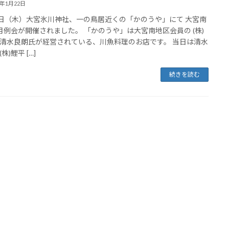
0年1月22日
6日（木）大宮氷川神社、一の鳥居近くの「かのうや」にて 大宮南
月例会が開催されました。 「かのうや」は大宮南地区会員の (株)
清水良朗氏が経営されている、川魚料理のお店です。 当日は清水
株)鯉平 […]
続きを読む