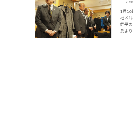
202
1月1
地区1
鯉平の
氏より(