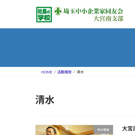
コ
ナ
ン
ビ
テ
ゲ
ン
ー
ツ
シ
へ
ョ
ス
ン
キ
に
ッ
移
プ
動
HOME
活動報告
清水
清水
大宮
例会報告