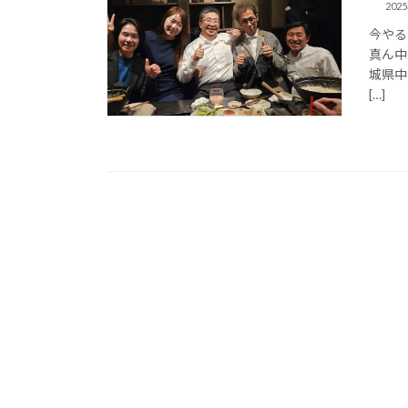
202
今やる
真ん中経
城県中
[…]