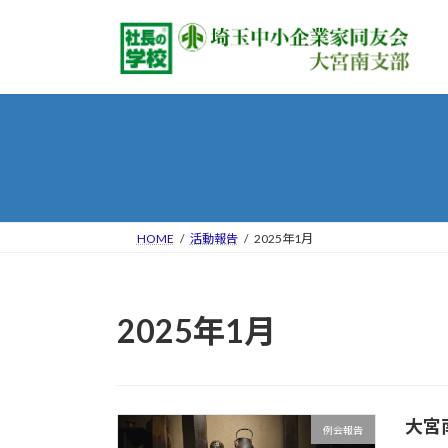
コ
ナ
ン
ビ
テ
ゲ
ン
ー
ツ
シ
へ
ョ
ス
ン
キ
に
ッ
移
プ
動
HOME
活動報告
2025年1月
2025年1月
大宮南
例会報告