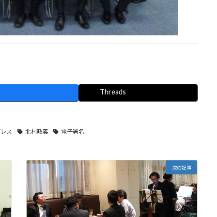
Threads
パレス
北村政義
電子署名
次の記事