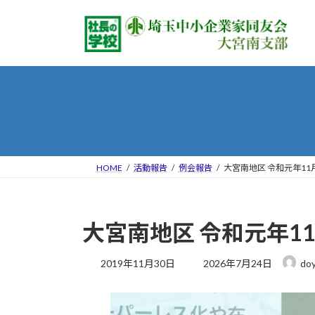
コ
ナ
ン
ビ
テ
ゲ
ン
ー
ツ
シ
へ
ョ
ス
ン
キ
に
ッ
移
プ
動
HOME
活動報告
例会報告
大宮南地区 令和元年11
大宮南地区 令和元年1
最
2019年11月30日
2026年7月24日
do
終
更
新