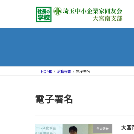
コ
ナ
ン
ビ
テ
ゲ
ン
ー
ツ
シ
へ
ョ
ス
ン
キ
に
ッ
移
プ
動
HOME
活動報告
電子署名
電子署名
大宮
例会報告