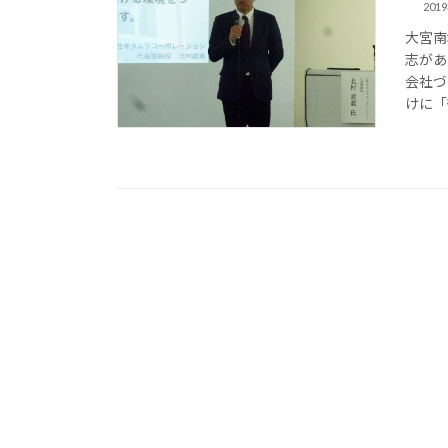
201
大宮南
志があ
会社づ
けに「